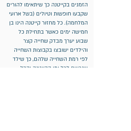
הזמנים בקייטנה כך שיתאימו להורים
שקבעו חופשות וטיולים (בשל ארועי
המלחמה). כל מחזור קייטנה הינו בן
חמישה ימים כאשר בתחילת כל
שבוע יערך מבדק שחייה קצר
והילדים ישובצו בקבוצות השחייה
לפי רמת השחייה שלהם, כך שילד
שנרשם לכל ימי הקייטנה יקבל
כארבעים שיעורי שחייה (שני שיעורי
שחייה ביום) ויתקדם ברמות השחייה
ובסגנונות. גם ילד שנרשם לשבוע
הראשון ולשבוע האחרון יתקדם לפי
רמתו וישולב בקבוצה המתאימה
לקצב התקדמותו.